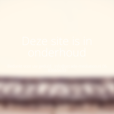
Deze site is in
onderhoud
Bedankt voor uw geduld info@arcade-mediation.nl 06
83665633